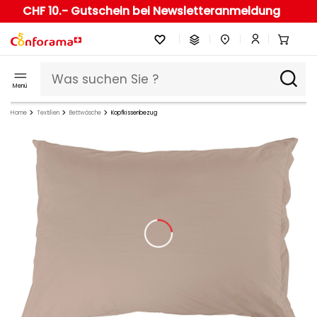
CHF 10.- Gutschein bei Newsletteranmeldung
Menü
Home
Textilien
Bettwäsche
Kopfkissenbezug