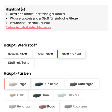
Highlight(s)
Ultra schlichter und trendiger Hocker
Wasserabweisender Stoff für einfache Pflege!
Praktisch für kleine Räume.
Siehe die detaillierten Merkmale
Haupt-Werkstoff
Boucle-Stoff
Cord-Stoff
Stoff chiniert
Stoff mit Textur
Haupt-Farben
Beige
Dunkelblau
Dunkelgrau
Gelb
Grün
Hellblau
Hellgrau
Rosa
Rotbraun