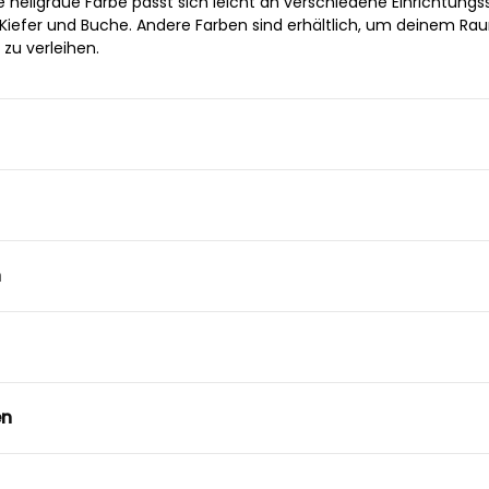
hellgraue Farbe passt sich leicht an verschiedene Einrichtungsst
 Kiefer und Buche. Andere Farben sind erhältlich, um deinem Ra
 zu verleihen.
n
en