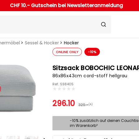
CHF 10.- Gutschein bei Newsletteranmeldung
ermöbel
Sessel & Hocker
Hocker
ONLINE ONLY
-10%
Sitzsack BOBOCHIC LEONA
86x86x43cm cord-stoff hellgrau
Ref.: 598405
296.10
329.-
(A)
-10% zusätzlich auf deinen Couchti
im Warenkorb³