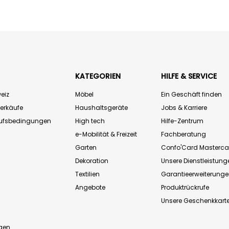
KATEGORIEN
HILFE & SERVICE
eiz
Möbel
Ein Geschäft finden
Verkäufe
Haushaltsgeräte
Jobs & Karriere
aufsbedingungen
High tech
Hilfe-Zentrum
e-Mobilität & Freizeit
Fachberatung
Garten
Confo'Card Masterca
Dekoration
Unsere Dienstleistung
Textilien
Garantieerweiterung
Angebote
Produktrückrufe
Unsere Geschenkkart
n
gen