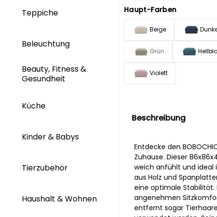
Haupt-Farben
Teppiche
Beige
Dunke
Beleuchtung
Grün
Hellbl
Beauty, Fitness &
Violett
Gesundheit
Küche
Beschreibung
Kinder & Babys
Entdecke den BOBOCHIC 
Zuhause. Dieser 86x86x4
weich anfühlt und ideal
Tierzubehör
aus Holz und Spanplatten
eine optimale Stabilität
angenehmen Sitzkomfort.
Haushalt & Wohnen
entfernt sogar Tierhaar