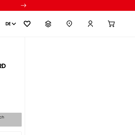
DE
RD
sch