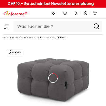
CHF 10.- Gutschein bei Newsletteranmeldung
Menü
Home
Möbel
Wohnzimmermöbel
Sessel & Hocker
Hocker
Video