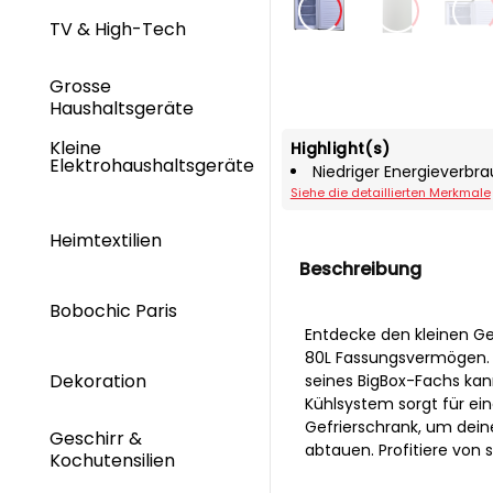
TV & High-Tech
Grosse
Haushaltsgeräte
Kleine
Highlight(s)
Elektrohaushaltsgeräte
Niedriger Energieverbra
Siehe die detaillierten Merkmale
Heimtextilien
Beschreibung
Bobochic Paris
Entdecke den kleinen G
80L Fassungsvermögen. S
Dekoration
seines BigBox-Fachs kan
Kühlsystem sorgt für ei
Gefrierschrank, um deine
Geschirr &
abtauen. Profitiere von
Kochutensilien