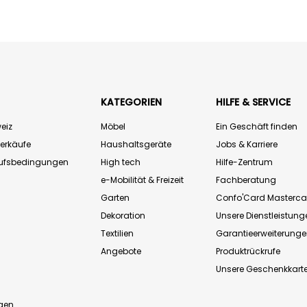
KATEGORIEN
HILFE & SERVICE
eiz
Möbel
Ein Geschäft finden
Verkäufe
Haushaltsgeräte
Jobs & Karriere
aufsbedingungen
High tech
Hilfe-Zentrum
e-Mobilität & Freizeit
Fachberatung
Garten
Confo'Card Masterca
Dekoration
Unsere Dienstleistung
Textilien
Garantieerweiterung
Angebote
Produktrückrufe
Unsere Geschenkkart
n
gen