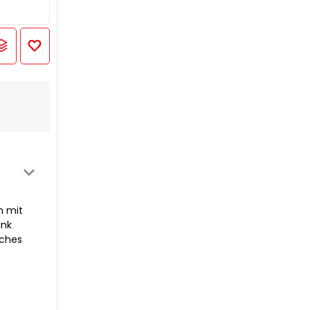
n mit
ank
sches