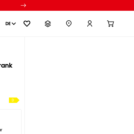
DE
rank
D
ar