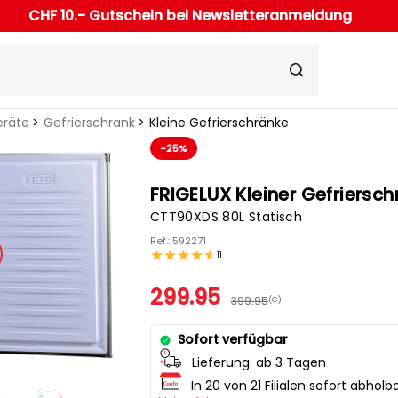
CHF 10.- Gutschein bei Newsletteranmeldung
eräte
Gefrierschrank
Kleine Gefrierschränke
-25%
FRIGELUX Kleiner Gefriersch
CTT90XDS 80L Statisch
Ref.: 592271
11
299.95
399.95
(C)
Sofort verfügbar
Lieferung:
ab 3 Tagen
In 20 von 21 Filialen sofort abholb