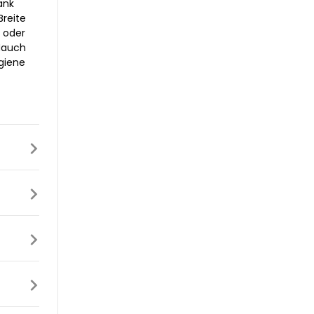
ank
Breite
t oder
 Hauch
ygiene