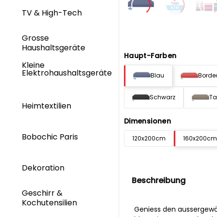
TV & High-Tech
Grosse
Haushaltsgeräte
Haupt-Farben
Kleine
Elektrohaushaltsgeräte
Blau
Borde
Schwarz
Ta
Heimtextilien
Dimensionen
Bobochic Paris
120x200cm
160x200cm
Dekoration
Beschreibung
Geschirr &
Kochutensilien
Geniess den aussergewö