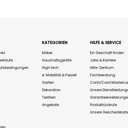
KATEGORIEN
HILFE & SERVICE
eiz
Möbel
Ein Geschäft finden
Verkäufe
Haushaltsgeräte
Jobs & Karriere
aufsbedingungen
High tech
Hilfe-Zentrum
e-Mobilität & Freizeit
Fachberatung
Garten
Confo'Card Masterca
Dekoration
Unsere Dienstleistung
Textilien
Garantieerweiterung
Angebote
Produktrückrufe
Unsere Geschenkkart
n
gen