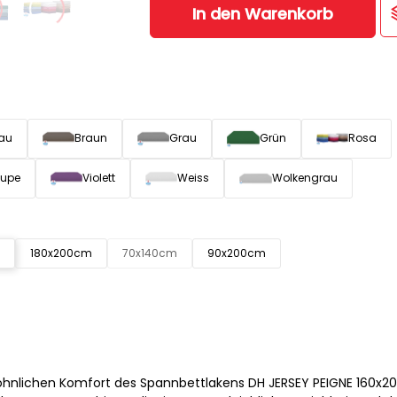
In den Warenkorb
au
Braun
Grau
Grün
Rosa
upe
Violett
Weiss
Wolkengrau
180x200cm
70x140cm
90x200cm
hnlichen Komfort des Spannbettlakens DH JERSEY PEIGNE 160x