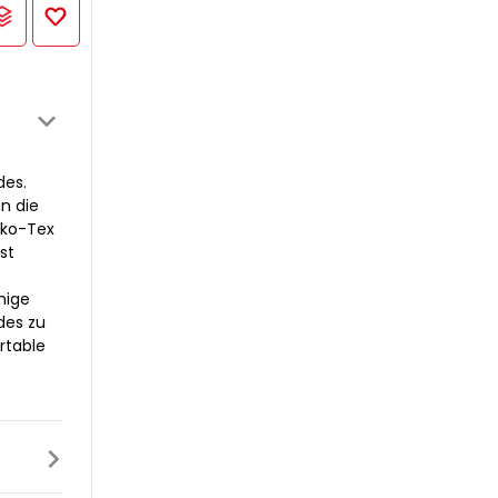
des.
n die
 Öko-Tex
st
hige
des zu
rtable