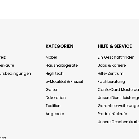
KATEGORIEN
HILFE & SERVICE
eiz
Möbel
Ein Geschäft finden
Verkäufe
Haushaltsgeräte
Jobs & Karriere
aufsbedingungen
High tech
Hilfe-Zentrum
e-Mobilität & Freizeit
Fachberatung
Garten
Confo'Card Masterca
Dekoration
Unsere Dienstleistung
Textilien
Garantieerweiterung
Angebote
Produktrückrufe
Unsere Geschenkkart
n
gen