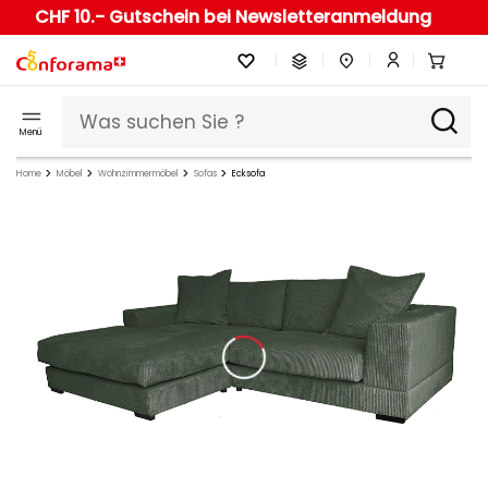
CHF 10.- Gutschein bei Newsletteranmeldung
Menü
Home
Möbel
Wohnzimmermöbel
Sofas
Ecksofa