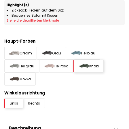
Highlight(s)
Zickzack-Federn auf dem Sitz
Bequemes Sofa mit Kissen
Siehe die detaillierten Merkmale
Haupt-Farben
Cream
Grau
Hellblau
Hellgrau
Hellrosa
Khaki
Mokka
Winkelausrichtung
Links
Rechts
Beschreibung