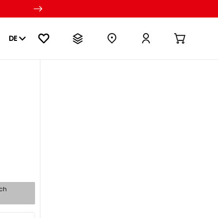
DE
sch