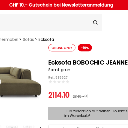
CHF 10.- Gutschein bei Newsletteranmeldung
ermöbel
Sofas
Ecksofa
ONLINE ONLY
-10%
Ecksofa BOBOCHIC JEANNE
Samt grün
Ref.: 595627
2114.10
2349.-
(A)
-10% zusätzlich auf deinen Couchti
im Warenkorb³