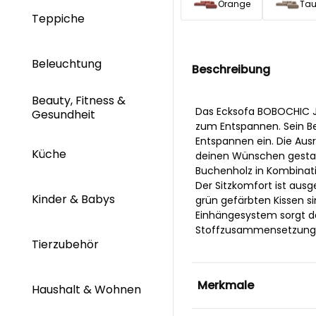
Orange
Ta
Teppiche
Beleuchtung
Beschreibung
Beauty, Fitness &
Das Ecksofa BOBOCHIC J
Gesundheit
zum Entspannen. Sein B
Entspannen ein. Die Aus
Küche
deinen Wünschen gestalt
Buchenholz in Kombinati
Der Sitzkomfort ist aus
Kinder & Babys
grün gefärbten Kissen si
Einhängesystem sorgt daf
Stoffzusammensetzung be
Tierzubehör
Merkmale
Haushalt & Wohnen