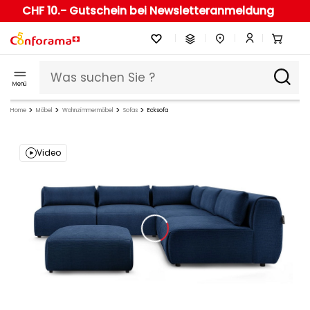
CHF 10.- Gutschein bei Newsletteranmeldung
Menü
Home
Möbel
Wohnzimmermöbel
Sofas
Ecksofa
Video