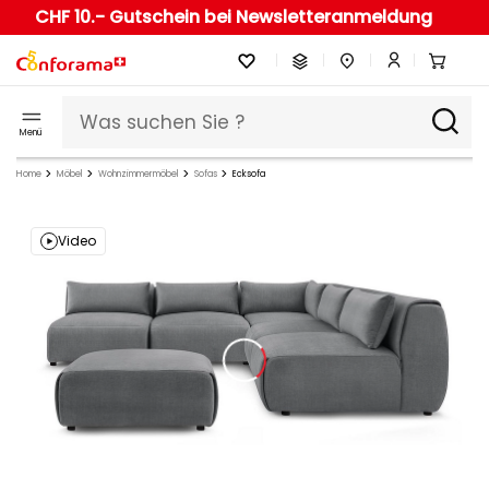
CHF 10.- Gutschein bei Newsletteranmeldung
Menü
Home
Möbel
Wohnzimmermöbel
Sofas
Ecksofa
Video