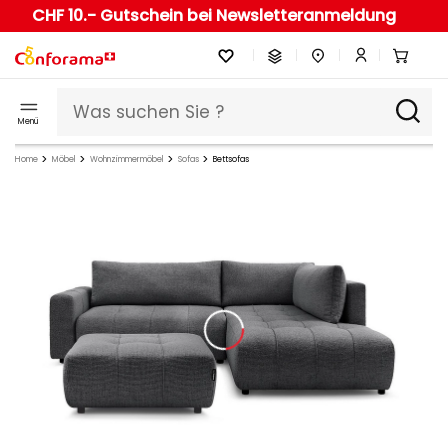
CHF 10.- Gutschein bei Newsletteranmeldung
Menü
Home
Möbel
Wohnzimmermöbel
Sofas
Bettsofas