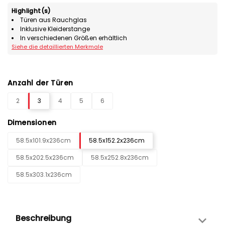
Highlight(s)
Türen aus Rauchglas
Inklusive Kleiderstange
In verschiedenen Größen erhältlich
Siehe die detaillierten Merkmale
Anzahl der Türen
2
3
4
5
6
Dimensionen
58.5x101.9x236cm
58.5x152.2x236cm
58.5x202.5x236cm
58.5x252.8x236cm
58.5x303.1x236cm
Beschreibung