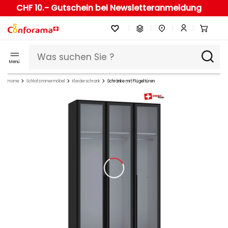
CHF 10.- Gutschein bei Newsletteranmeldung
Menü
Home
Schlafzimmermöbel
Kleiderschrank
Schränke mit Flügeltüren