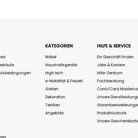
KATEGORIEN
HILFE & SERVICE
eiz
Möbel
Ein Geschäft finden
Verkäufe
Haushaltsgeräte
Jobs & Karriere
aufsbedingungen
High tech
Hilfe-Zentrum
e-Mobilität & Freizeit
Fachberatung
Garten
Confo'Card Masterca
Dekoration
Unsere Dienstleistung
Textilien
Garantieerweiterung
Angebote
Produktrückrufe
Unsere Geschenkkart
n
gen