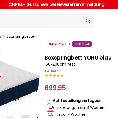
CHF 10.- Gutschein bei Newsletteranmeldung
el
Boxspringbetten
ONLINE ONLY
BEST DEAL
Boxspringbett YORU blau
160x200cm fest
Ref.: 599841
1
699.95
Auf Bestellung verfügbar
Lieferung:
in ca. 8 Wochen
in ca. 7 Wochen