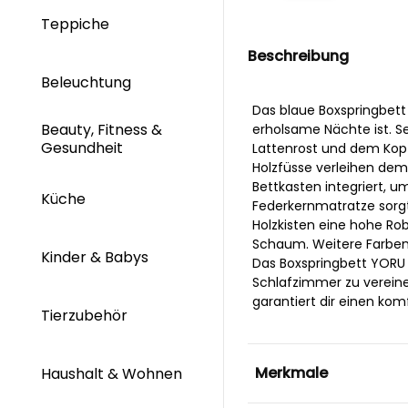
Teppiche
Beschreibung
Beleuchtung
Das blaue Boxspringbett
Beauty, Fitness &
erholsame Nächte ist. S
Gesundheit
Lattenrost und dem Kopf
Holzfüsse verleihen dem
Bettkasten integriert, u
Küche
Federkernmatratze sorgt
Holzkisten eine hohe Ro
Schaum. Weitere Farben u
Kinder & Babys
Das Boxspringbett YORU i
Schlafzimmer zu vereine
garantiert dir einen komf
Tierzubehör
Merkmale
Haushalt & Wohnen