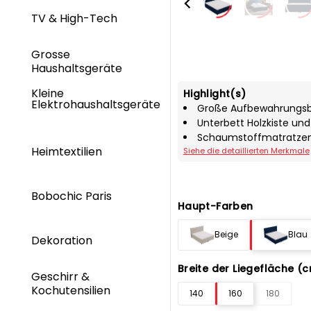
TV & High-Tech
Grosse
Haushaltsgeräte
Kleine
Highlight(s)
Elektrohaushaltsgeräte
Große Aufbewahrungsbox
Unterbett Holzkiste un
Schaumstoffmatratzena
Heimtextilien
Siehe die detaillierten Merkmale
Bobochic Paris
Haupt-Farben
Beige
Blau
Dekoration
Breite der Liegefläche (
Geschirr &
Kochutensilien
140
160
180