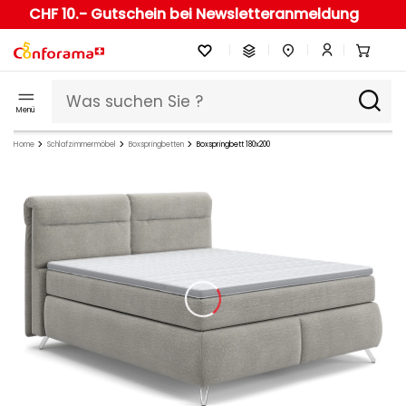
CHF 10.- Gutschein bei Newsletteranmeldung
Menü
Home
Schlafzimmermöbel
Boxspringbetten
Boxspringbett 180x200