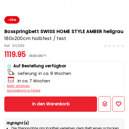
-30%
Boxspringbett SWISS HOME STYLE AMBER hellgrau
180x200cm halbfest / fest
Ref.: 612289
1119.95
1599.95
(A)
Auf Bestellung verfügbar
Lieferung:
in ca. 8 Wochen
in ca. 7 Wochen
Mehr erfahren
Ausstellung in Filiale
In den Warenkorb
Highlight(s)
Die Steppnähte am Kopfteil verleihen dem Bett einen schicken