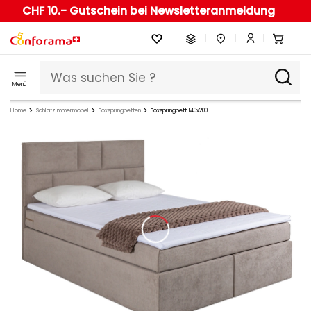
CHF 10.- Gutschein bei Newsletteranmeldung
Menü
Home
Schlafzimmermöbel
Boxspringbetten
Boxspringbett 140x200