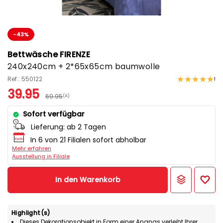
-43%
Bettwäsche FIRENZE
240x240cm + 2*65x65cm baumwolle
Ref.: 550122
1
39.95
69.95
(A)
Sofort verfügbar
Lieferung:
ab 2 Tagen
In 6 von 21 Filialen sofort abholbar
Mehr erfahren
Ausstellung in Filiale
In den Warenkorb
Highlight(s)
Dieses Dekorationsobjekt in Form einer Ananas verleiht Ihrer