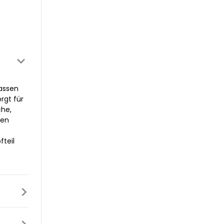
assen
rgt für
che,
gen
fteil