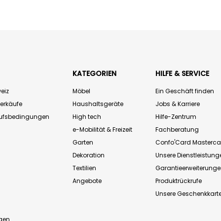
KATEGORIEN
HILFE & SERVICE
eiz
Möbel
Ein Geschäft finden
Verkäufe
Haushaltsgeräte
Jobs & Karriere
aufsbedingungen
High tech
Hilfe-Zentrum
e-Mobilität & Freizeit
Fachberatung
Garten
Confo'Card Masterca
Dekoration
Unsere Dienstleistung
Textilien
Garantieerweiterung
Angebote
Produktrückrufe
Unsere Geschenkkart
n
gen