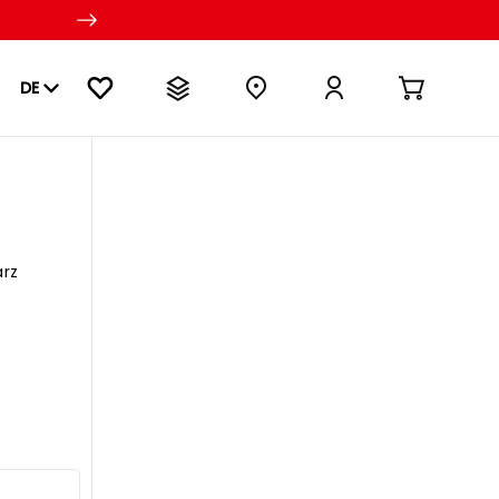
DE
arz