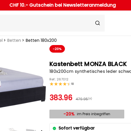
CHF 10.- Gutschein bei Newsletteranmeldung
el
Betten
Betten 180x200
-20%
Kastenbett MONZA BLACK
180x200cm synthetisches leder schw
Ref.: 267012
10
383.96
479.95
(A)
-20%
im Preis inbegriffen
Sofort verfügbar