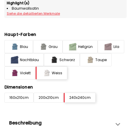
Highlight(s)
Baumwollsatin
Siehe die detaillierten Merkmale
Haupt-Farben
Blau
Grau
Hellgrün
Lila
Nachtblau
Schwarz
Taupe
Violett
Weiss
Dimensionen
160x210cm
200x210cm
240x240cm
Beschreibung