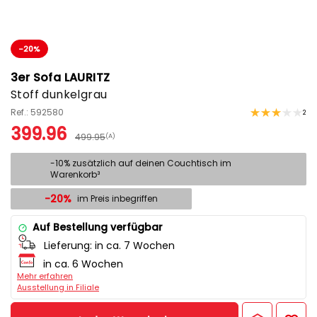
-20%
3er Sofa LAURITZ
Stoff dunkelgrau
Ref.: 592580
2
399.96
499.95
(A)
-10% zusätzlich auf deinen Couchtisch im
Warenkorb³
-20%
im Preis inbegriffen
Auf Bestellung verfügbar
Lieferung:
in ca. 7 Wochen
in ca. 6 Wochen
Mehr erfahren
Ausstellung in Filiale