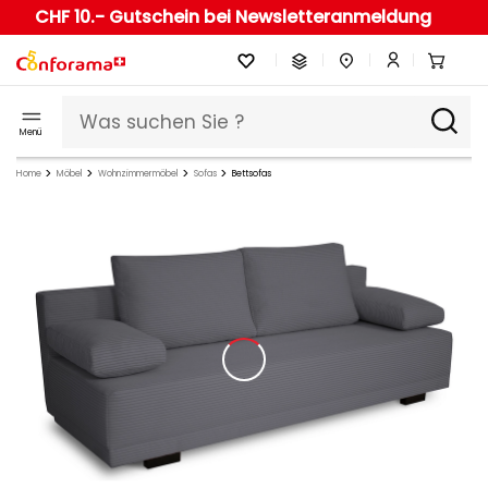
CHF 10.- Gutschein bei Newsletteranmeldung
Menü
Home
Möbel
Wohnzimmermöbel
Sofas
Bettsofas