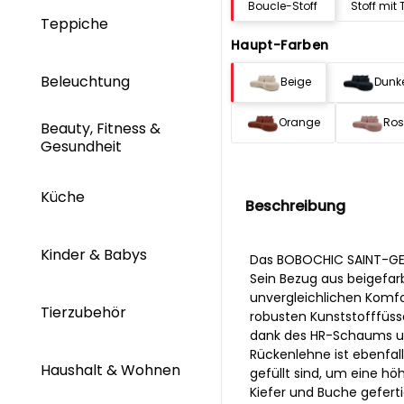
Boucle-Stoff
Stoff mit 
Teppiche
Haupt-Farben
Beleuchtung
Beige
Dunk
Orange
Ro
Beauty, Fitness &
Gesundheit
Küche
Beschreibung
Kinder & Babys
Das BOBOCHIC SAINT-GERM
Sein Bezug aus beigefar
unvergleichlichen Komfo
Tierzubehör
robusten Kunststofffüss
dank des HR-Schaums und
Rückenlehne ist ebenfal
Haushalt & Wohnen
gefüllt sind, um eine hö
Kiefer und Buche geferti