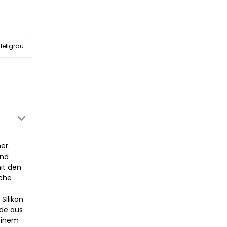
Hellgrau
er.
und
it den
äche
Silikon
rde aus
seinem