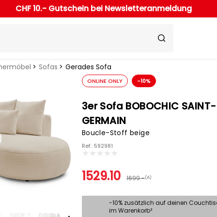
CHF 10.- Gutschein bei Newsletteranmeldung
ermöbel
Sofas
Gerades Sofa
ONLINE ONLY
-10%
3er Sofa BOBOCHIC SAINT-
GERMAIN
Boucle-Stoff beige
Ref.: 592981
1529.10
1699.-
(A)
-10% zusätzlich auf deinen Couchti
im Warenkorb³