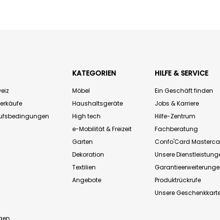
KATEGORIEN
HILFE & SERVICE
eiz
Möbel
Ein Geschäft finden
Verkäufe
Haushaltsgeräte
Jobs & Karriere
aufsbedingungen
High tech
Hilfe-Zentrum
e-Mobilität & Freizeit
Fachberatung
Garten
Confo'Card Masterca
Dekoration
Unsere Dienstleistung
Textilien
Garantieerweiterung
Angebote
Produktrückrufe
Unsere Geschenkkart
n
gen