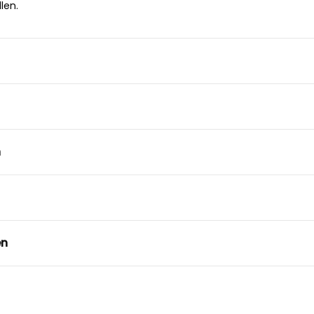
len.
n
en