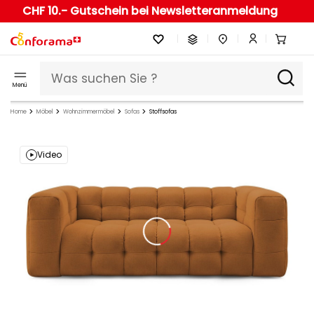
CHF 10.- Gutschein bei Newsletteranmeldung
Menü
Home
Möbel
Wohnzimmermöbel
Sofas
Stoffsofas
Video