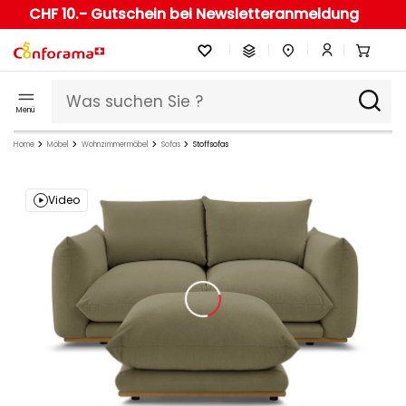
CHF 10.- Gutschein bei Newsletteranmeldung
Menü
Home
Möbel
Wohnzimmermöbel
Sofas
Stoffsofas
Video