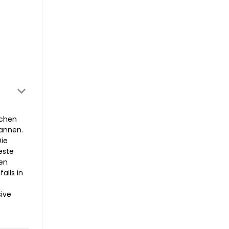
tchen
pannen.
Die
este
en
alls in
sive