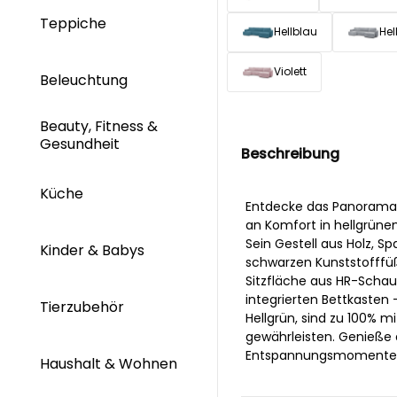
Teppiche
Hellblau
Hel
Violett
Beleuchtung
Beauty, Fitness &
Gesundheit
Beschreibung
Küche
Entdecke das Panorama
an Komfort in hellgrüne
Sein Gestell aus Holz, Sp
Kinder & Babys
schwarzen Kunststofffüß
Sitzfläche aus HR-Schau
integrierten Bettkasten 
Tierzubehör
Hellgrün, sind zu 100% m
gewährleisten. Genieße d
Entspannungsmomente. D
Haushalt & Wohnen