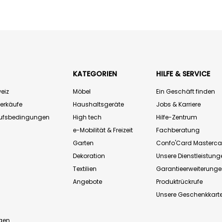
KATEGORIEN
HILFE & SERVICE
eiz
Möbel
Ein Geschäft finden
Verkäufe
Haushaltsgeräte
Jobs & Karriere
aufsbedingungen
High tech
Hilfe-Zentrum
e-Mobilität & Freizeit
Fachberatung
Garten
Confo'Card Masterca
Dekoration
Unsere Dienstleistung
Textilien
Garantieerweiterung
Angebote
Produktrückrufe
Unsere Geschenkkart
n
gen