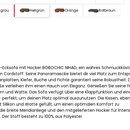
lgrau
Hellgrün
Orange
Rotbraun
-Ecksofa mit Hocker BOBOCHIC NIHAD, ein wahres Schmuckkäs
m Cordstoff. Seine Panoramaecke bietet dir viel Platz zum Ents
anplatten, Kiefer, Buche und Fichte garantiert seine Robustheit. 
e verleihen ihm einen Hauch von Eleganz. Genießen Sie seine f
m und Watte. Das Sofa verfügt über eine Klappfunktion und ein
- perfekt, um deinen Platz optimal auszunutzen. Die Kissen, ebenf
it Silikon und Watte gefüllt, um einen optimalen Komfort zu
ie breite Meridianliege und den mitgelieferten Hocker für inten
er Stoff besteht zu 100% aus Polyester.