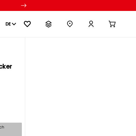
DE
cker
sch