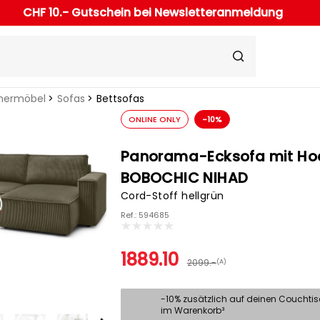
CHF 10.- Gutschein bei Newsletteranmeldung
ermöbel
Sofas
Bettsofas
ONLINE ONLY
-10%
Panorama-Ecksofa mit Ho
BOBOCHIC NIHAD
Cord-Stoff hellgrün
Ref.: 594685
1889.10
2099.-
(A)
-10% zusätzlich auf deinen Couchti
im Warenkorb³