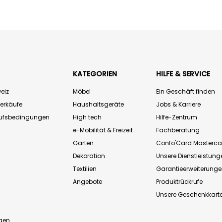
KATEGORIEN
HILFE & SERVICE
eiz
Möbel
Ein Geschäft finden
Verkäufe
Haushaltsgeräte
Jobs & Karriere
aufsbedingungen
High tech
Hilfe-Zentrum
e-Mobilität & Freizeit
Fachberatung
Garten
Confo'Card Masterca
Dekoration
Unsere Dienstleistung
Textilien
Garantieerweiterung
Angebote
Produktrückrufe
Unsere Geschenkkart
n
gen