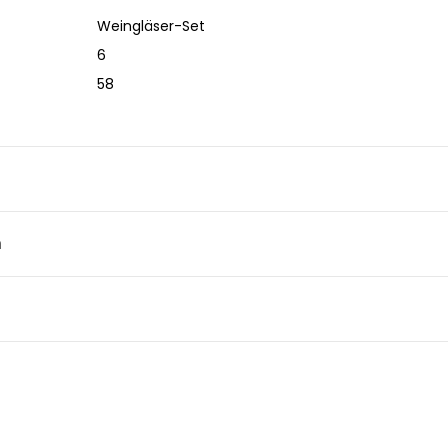
Weingläser-Set
6
58
n