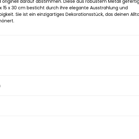
 originell darauf abstimmen. Diese aus robustem Metall geferti
x 15 x 30 cm besticht durch ihre elegante Ausstrahlung und
keit. Sie ist ein einzigartiges Dekorationsstück, das deinen Allt
hönert.
n