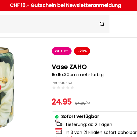
CHF 10.- Gutschein bei Newsletteranmeldung
n
OUTLET
-29%
Vase ZAHO
15x15x30cm mehrfarbig
Ref.: 610863
24.95
34.95
(A)
Sofort verfügbar
Lieferung:
ab 2 Tagen
In 3 von 21 Filialen sofort abholbar