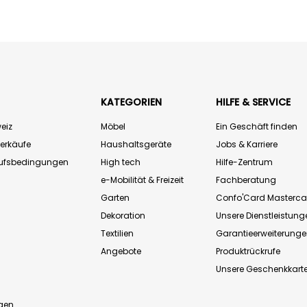
KATEGORIEN
HILFE & SERVICE
eiz
Möbel
Ein Geschäft finden
Verkäufe
Haushaltsgeräte
Jobs & Karriere
aufsbedingungen
High tech
Hilfe-Zentrum
e-Mobilität & Freizeit
Fachberatung
Garten
Confo'Card Masterca
Dekoration
Unsere Dienstleistung
Textilien
Garantieerweiterung
Angebote
Produktrückrufe
Unsere Geschenkkart
n
gen