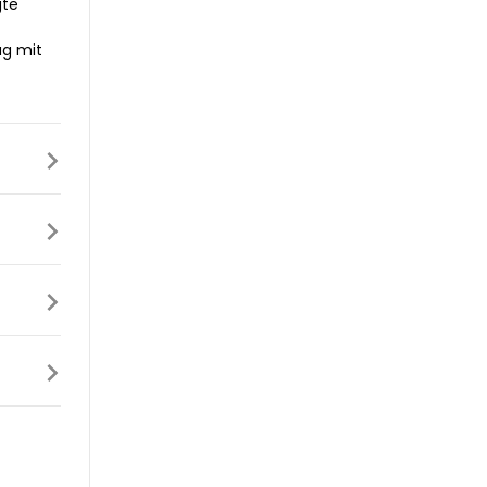
gte
ag mit