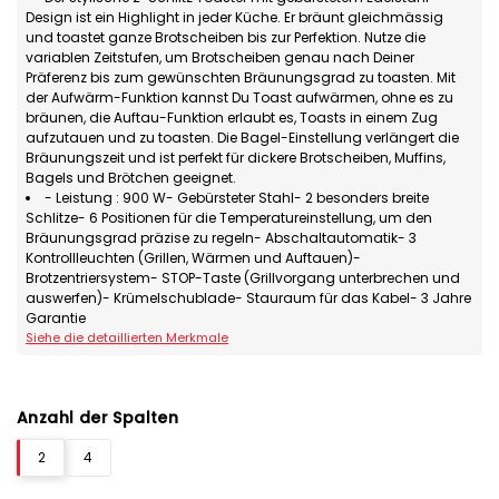
Design ist ein Highlight in jeder Küche. Er bräunt gleichmässig
und toastet ganze Brotscheiben bis zur Perfektion. Nutze die
variablen Zeitstufen, um Brotscheiben genau nach Deiner
Präferenz bis zum gewünschten Bräunungsgrad zu toasten. Mit
der Aufwärm-Funktion kannst Du Toast aufwärmen, ohne es zu
bräunen, die Auftau-Funktion erlaubt es, Toasts in einem Zug
aufzutauen und zu toasten. Die Bagel-Einstellung verlängert die
Bräunungszeit und ist perfekt für dickere Brotscheiben, Muffins,
Bagels und Brötchen geeignet.
- Leistung : 900 W- Gebürsteter Stahl- 2 besonders breite
Schlitze- 6 Positionen für die Temperatureinstellung, um den
Bräunungsgrad präzise zu regeln- Abschaltautomatik- 3
Kontrollleuchten (Grillen, Wärmen und Auftauen)-
Brotzentriersystem- STOP-Taste (Grillvorgang unterbrechen und
auswerfen)- Krümelschublade- Stauraum für das Kabel- 3 Jahre
Garantie
Siehe die detaillierten Merkmale
Anzahl der Spalten
2
4