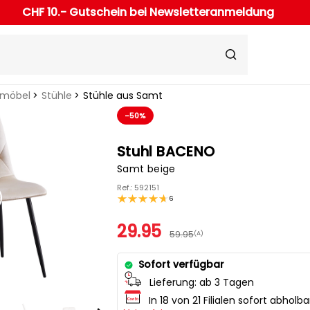
CHF 10.- Gutschein bei Newsletteranmeldung
rmöbel
Stühle
Stühle aus Samt
-50%
Stuhl BACENO
Samt beige
Ref.: 592151
6
29.95
59.95
(A)
Sofort verfügbar
Lieferung:
ab 3 Tagen
In 18 von 21 Filialen sofort abholba