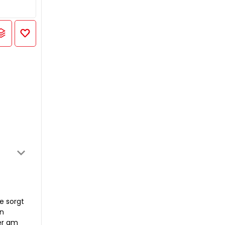
e sorgt
en
der am