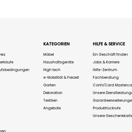
KATEGORIEN
HILFE & SERVICE
eiz
Möbel
Ein Geschäft finden
Verkäufe
Haushaltsgeräte
Jobs & Karriere
aufsbedingungen
High tech
Hilfe-Zentrum
e-Mobilität & Freizeit
Fachberatung
Garten
Confo'Card Masterca
Dekoration
Unsere Dienstleistung
Textilien
Garantieerweiterung
Angebote
Produktrückrufe
Unsere Geschenkkart
n
gen