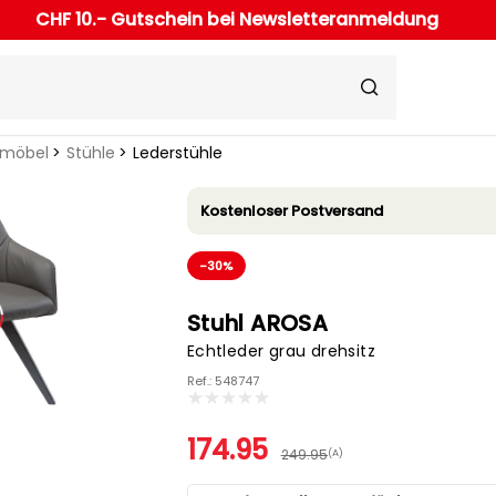
CHF 10.- Gutschein bei Newsletteranmeldung
rmöbel
Stühle
Lederstühle
Kostenloser Postversand
-30%
Stuhl AROSA
Echtleder grau drehsitz
Ref.: 548747
174.95
249.95
(A)