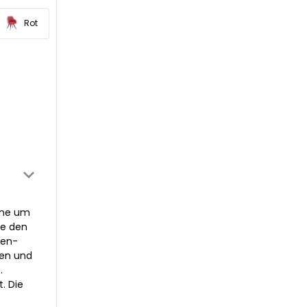
Rot
eine um
se den
ien-
nen und
.
. Die