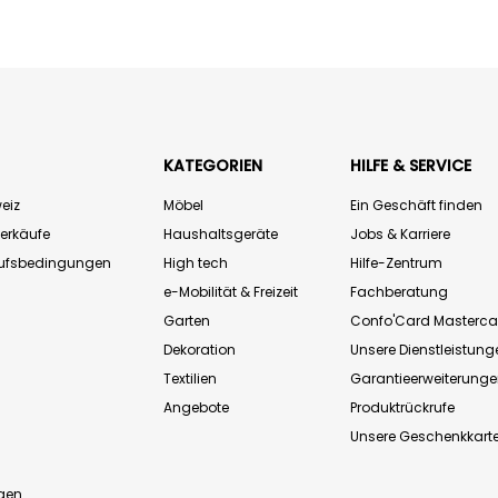
KATEGORIEN
HILFE & SERVICE
eiz
Möbel
Ein Geschäft finden
Verkäufe
Haushaltsgeräte
Jobs & Karriere
aufsbedingungen
High tech
Hilfe-Zentrum
e-Mobilität & Freizeit
Fachberatung
Garten
Confo'Card Masterca
Dekoration
Unsere Dienstleistung
Textilien
Garantieerweiterung
Angebote
Produktrückrufe
Unsere Geschenkkart
n
gen