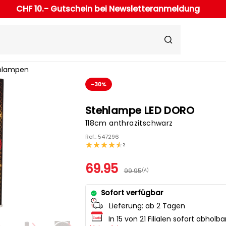
CHF 10.- Gutschein bei Newsletteranmeldung
hlampen
-30%
Stehlampe LED DORO
118cm anthrazitschwarz
Ref.: 547296
2
69.95
99.95
(A)
Sofort verfügbar
Lieferung:
ab 2 Tagen
In 15 von 21 Filialen sofort abholba