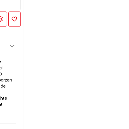
e
ll
ED-
warzen
nde
chte
ht