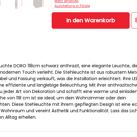
Mehr erfahren
Ausstellung in Filiale
In den Warenkorb
uchte DORO 118cm schwarz anthrazit, eine elegante Leuchte, di
dernen Touch verleiht. Die Stehleuchte ist aus robustem Meta
bel und Fassung verkauft, was die Installation erleichtert. Ihre L
ne effiziente und langlebige Beleuchtung. Mit ihrer anthrazitsch
 zu jeder Art von Dekoration und schafft eine warme und einlade
öhe von 118 cm ist sie ideal, um dein Wohnzimmer oder dein
ten. Diese Stehleuchte mit ihrem gepflegten Design ist eine e
Wohnraum und vereint Ästhetik und Funktionalität. Lass das Lic
n Alltag erhellen.