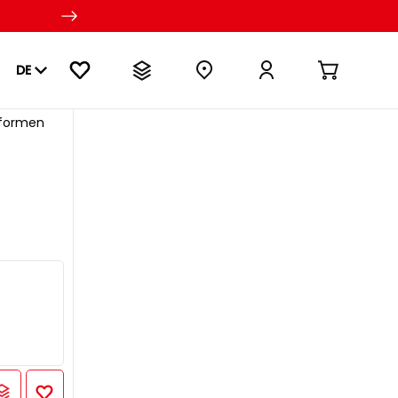
DE
nformen