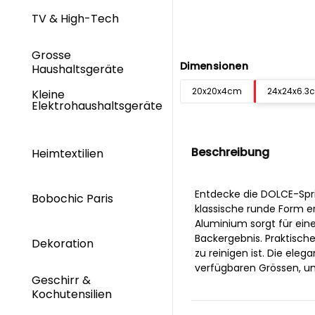
TV & High-Tech
Grosse
Dimensionen
Haushaltsgeräte
20x20x4cm
24x24x6.3
Kleine
Elektrohaushaltsgeräte
Beschreibung
Heimtextilien
Entdecke die DOLCE-Spri
Bobochic Paris
klassische runde Form e
Aluminium sorgt für ein
Backergebnis. Praktisch
Dekoration
zu reinigen ist. Die ele
verfügbaren Grössen, u
Geschirr &
Kochutensilien