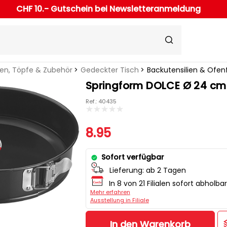
CHF 10.- Gutschein bei Newsletteranmeldung
en, Töpfe & Zubehör
Gedeckter Tisch
Backutensilien & Ofe
Springform DOLCE Ø 24 cm
Ref.: 40435
8.95
Sofort verfügbar
Lieferung:
ab 2 Tagen
In 8 von 21 Filialen sofort abholbar
Mehr erfahren
Ausstellung in Filiale
In den Warenkorb