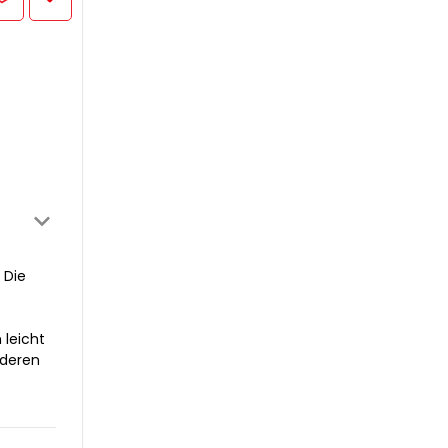
 Die
 leicht
nderen