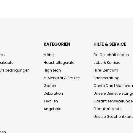
KATEGORIEN
HILFE & SERVICE
eiz
Möbel
Ein Geschäft finden
Verkäufe
Haushaltsgeräte
Jobs & Karriere
aufsbedingungen
High tech
Hilfe-Zentrum
e-Mobilität & Freizeit
Fachberatung
Garten
Confo'Card Masterca
Dekoration
Unsere Dienstleistung
Textilien
Garantieerweiterung
Angebote
Produktrückrufe
Unsere Geschenkkart
n
gen