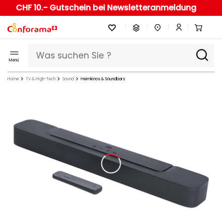
CHF 10.- Gutschein bei Newsletteranmeldung
Menü
Home
TV & High-Tech
Sound
Heimkinos & Soundbars