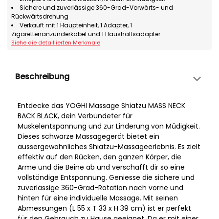
Sichere und zuverlässige 360-Grad-Vorwärts- und
Rückwärtsdrehung
Verkauft mit 1 Haupteinheit, 1 Adapter, 1
Zigarettenanzünderkabel und 1 Haushaltsadapter
Siehe die detaillierten Merkmale
Beschreibung
Entdecke das YOGHI Massage Shiatzu MASS NECK
BACK BLACK, dein Verbündeter für
Muskelentspannung und zur Linderung von Müdigkeit.
Dieses schwarze Massagegerät bietet ein
aussergewöhnliches Shiatzu-Massageerlebnis. Es zielt
effektiv auf den Rücken, den ganzen Körper, die
Arme und die Beine ab und verschafft dir so eine
vollständige Entspannung. Geniesse die sichere und
zuverlässige 360-Grad-Rotation nach vorne und
hinten für eine individuelle Massage. Mit seinen
Abmessungen (L 55 x T 33 x H 39 cm) ist er perfekt
für den Gebrauch zu Hause geeignet. Da er mit einer