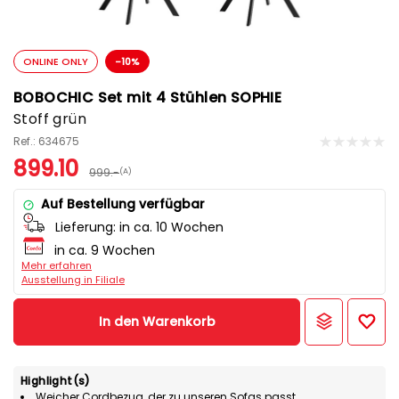
ONLINE ONLY
-10%
BOBOCHIC Set mit 4 Stühlen SOPHIE
Stoff grün
Ref.: 634675
899.10
999.-
(A)
Auf Bestellung verfügbar
Lieferung:
in ca. 10 Wochen
in ca. 9 Wochen
Mehr erfahren
Ausstellung in Filiale
In den Warenkorb
Highlight(s)
Weicher Cordbezug, der zu unseren Sofas passt.