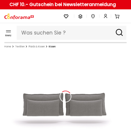
CHF 10.- Gutschein bei Newsletteranmeldung
Menü
Home
Textilien
Plaids & Kissen
Kissen