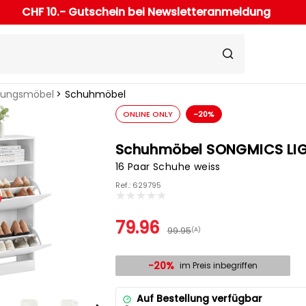
CHF 10.- Gutschein bei Newsletteranmeldung
rungsmöbel
Schuhmöbel
ONLINE ONLY
-20%
Schuhmöbel SONGMICS LI
16 Paar Schuhe weiss
Ref.: 629795
79.96
99.95
(A)
-20%
im Preis inbegriffen
Auf Bestellung verfügbar