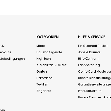
KATEGORIEN
HILFE & SERVICE
eiz
Möbel
Ein Geschäft finden
Verkäufe
Haushaltsgeräte
Jobs & Karriere
aufsbedingungen
High tech
Hilfe-Zentrum
e-Mobilität & Freizeit
Fachberatung
Garten
Confo'Card Masterca
Dekoration
Unsere Dienstleistung
Textilien
Garantieerweiterung
Angebote
Produktrückrufe
Unsere Geschenkkart
n
gen