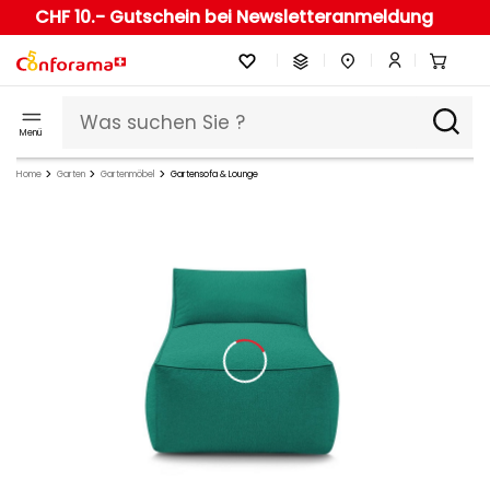
CHF 10.- Gutschein bei Newsletteranmeldung
Menü
Home
Garten
Gartenmöbel
Gartensofa & Lounge