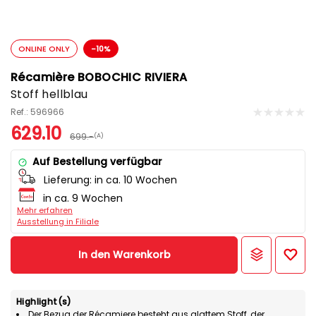
ONLINE ONLY
-10%
Récamière BOBOCHIC RIVIERA
Stoff hellblau
Ref.: 596966
629.10
699.-
(A)
Auf Bestellung verfügbar
Lieferung:
in ca. 10 Wochen
in ca. 9 Wochen
Mehr erfahren
Ausstellung in Filiale
In den Warenkorb
Highlight(s)
Der Bezug der Récamiere besteht aus glattem Stoff, der