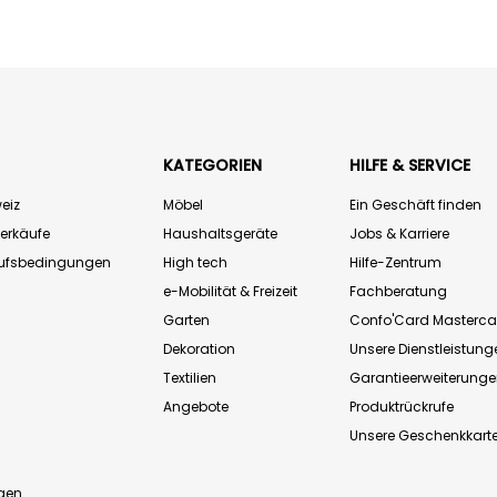
KATEGORIEN
HILFE & SERVICE
eiz
Möbel
Ein Geschäft finden
Verkäufe
Haushaltsgeräte
Jobs & Karriere
aufsbedingungen
High tech
Hilfe-Zentrum
e-Mobilität & Freizeit
Fachberatung
Garten
Confo'Card Masterca
Dekoration
Unsere Dienstleistung
Textilien
Garantieerweiterung
Angebote
Produktrückrufe
Unsere Geschenkkart
n
gen