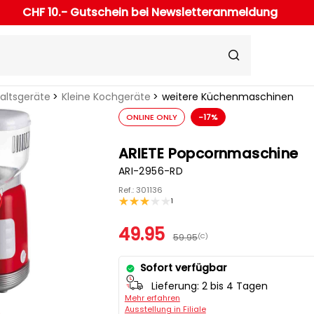
CHF 10.- Gutschein bei Newsletteranmeldung
haltsgeräte
Kleine Kochgeräte
weitere Küchenmaschinen
ONLINE ONLY
-17%
ARIETE Popcornmaschine
ARI-2956-RD
Ref.: 301136
1
49.95
59.95
(C)
Sofort verfügbar
Lieferung:
2 bis 4 Tagen
Mehr erfahren
Ausstellung in Filiale