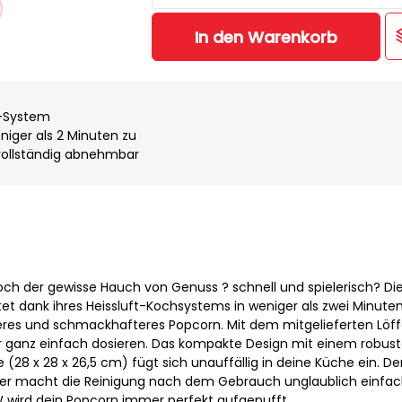
In den Warenkorb
r-System
eniger als 2 Minuten zu
 vollständig abnehmbar
ch der gewisse Hauch von Genuss ? schnell und spielerisch? Di
t dank ihres Heissluft-Kochsystems in weniger als zwei Minuten
hteres und schmackhafteres Popcorn. Mit dem mitgelieferten Löff
r ganz einfach dosieren. Das kompakte Design mit einem robus
(28 x 28 x 26,5 cm) fügt sich unauffällig in deine Küche ein. De
r macht die Reinigung nach dem Gebrauch unglaublich einfach
 W wird dein Popcorn immer perfekt aufgepufft.