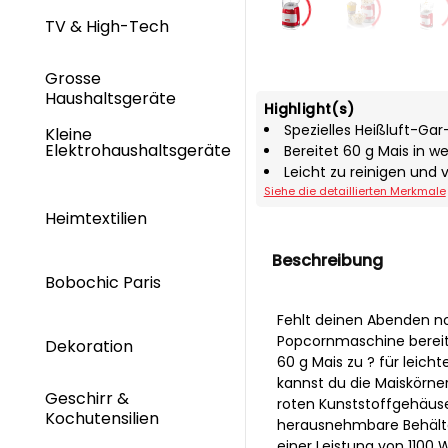
TV & High-Tech
Grosse
Haushaltsgeräte
Highlight(s)
Spezielles Heißluft-Ga
Kleine
Elektrohaushaltsgeräte
Bereitet 60 g Mais in w
Leicht zu reinigen und
Siehe die detaillierten Merkmale
Heimtextilien
Beschreibung
Bobochic Paris
Fehlt deinen Abenden no
Popcornmaschine bereite
Dekoration
60 g Mais zu ? für leic
kannst du die Maiskörne
Geschirr &
roten Kunststoffgehäuse 
Kochutensilien
herausnehmbare Behälte
einer Leistung von 1100