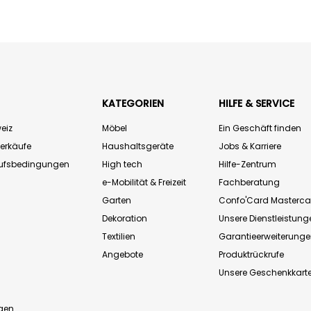
KATEGORIEN
HILFE & SERVICE
eiz
Möbel
Ein Geschäft finden
Verkäufe
Haushaltsgeräte
Jobs & Karriere
aufsbedingungen
High tech
Hilfe-Zentrum
e-Mobilität & Freizeit
Fachberatung
Garten
Confo'Card Masterca
Dekoration
Unsere Dienstleistung
Textilien
Garantieerweiterung
Angebote
Produktrückrufe
Unsere Geschenkkart
n
gen