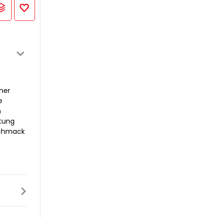
her
e
n
htung
eschmack