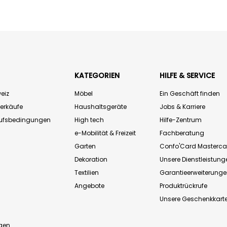
KATEGORIEN
HILFE & SERVICE
eiz
Möbel
Ein Geschäft finden
Verkäufe
Haushaltsgeräte
Jobs & Karriere
aufsbedingungen
High tech
Hilfe-Zentrum
e-Mobilität & Freizeit
Fachberatung
Garten
Confo'Card Masterca
Dekoration
Unsere Dienstleistung
Textilien
Garantieerweiterung
Angebote
Produktrückrufe
Unsere Geschenkkart
n
gen