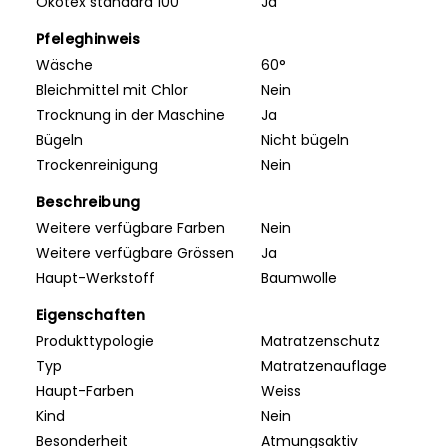
Ökotex standard 100
Ja
Pfeleghinweis
Wäsche
60°
Bleichmittel mit Chlor
Nein
Trocknung in der Maschine
Ja
Bügeln
Nicht bügeln
Trockenreinigung
Nein
Beschreibung
Weitere verfügbare Farben
Nein
Weitere verfügbare Grössen
Ja
Haupt-Werkstoff
Baumwolle
Eigenschaften
Produkttypologie
Matratzenschutz
Typ
Matratzenauflage
Haupt-Farben
Weiss
Kind
Nein
Besonderheit
Atmungsaktiv