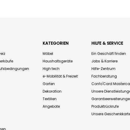
KATEGORIEN
HILFE & SERVICE
eiz
Möbel
Ein Geschäft finden
Verkäufe
Haushaltsgeräte
Jobs & Karriere
aufsbedingungen
High tech
Hilfe-Zentrum
e-Mobilität & Freizeit
Fachberatung
Garten
Confo'Card Masterca
Dekoration
Unsere Dienstleistung
Textilien
Garantieerweiterung
Angebote
Produktrückrufe
Unsere Geschenkkart
n
gen