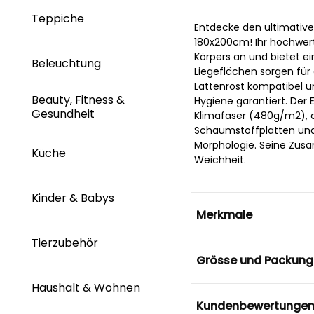
Teppiche
Entdecke den ultimativ
180x200cm! Ihr hochwer
Körpers an und bietet e
Beleuchtung
Liegeflächen sorgen für
Lattenrost kompatibel u
Beauty, Fitness &
Hygiene garantiert. De
Gesundheit
Klimafaser (480g/m2), d
Schaumstoffplatten und
Morphologie. Seine Zusa
Küche
Weichheit.
Kinder & Babys
Merkmale
Tierzubehör
Grösse und Packung
Haushalt & Wohnen
Kundenbewertunge