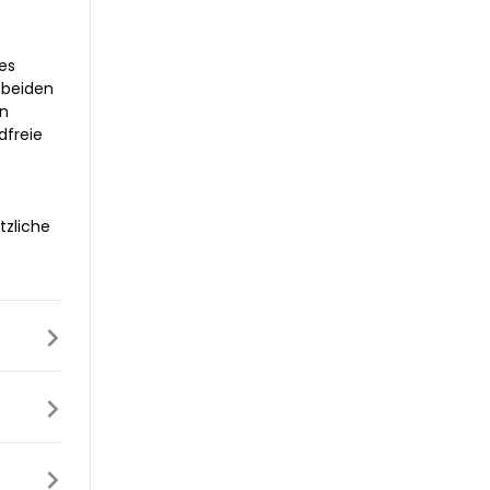
es
 beiden
en
dfreie
tzliche