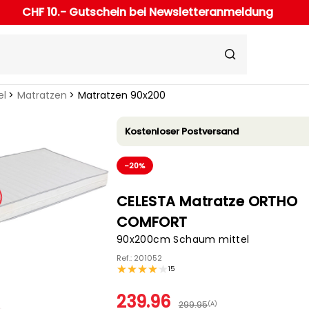
CHF 10.- Gutschein bei Newsletteranmeldung
el
Matratzen
Matratzen 90x200
Kostenloser Postversand
-20%
CELESTA Matratze ORTHO
COMFORT
90x200cm Schaum mittel
Ref.: 201052
15
239.96
299.95
(A)