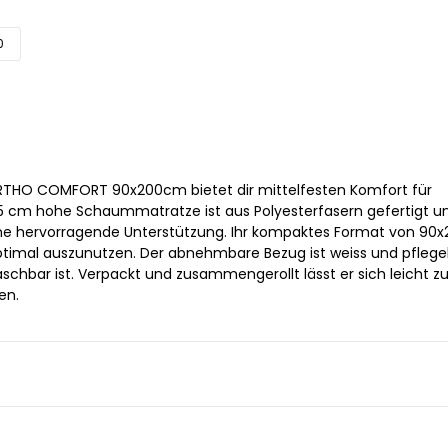
0
RTHO COMFORT 90x200cm bietet dir mittelfesten Komfort für
5 cm hohe Schaummatratze ist aus Polyesterfasern gefertigt u
ine hervorragende Unterstützung. Ihr kompaktes Format von 9
optimal auszunutzen. Der abnehmbare Bezug ist weiss und pflegel
schbar ist. Verpackt und zusammengerollt lässt er sich leicht zu
en.