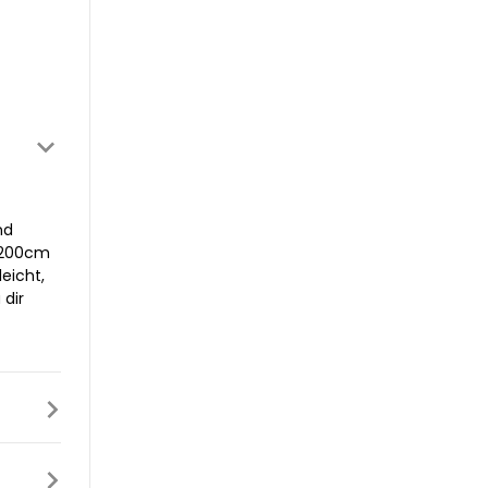
nd
0x200cm
eicht,
 dir