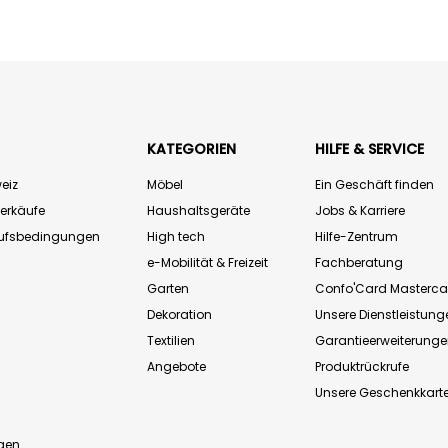
KATEGORIEN
HILFE & SERVICE
eiz
Möbel
Ein Geschäft finden
Verkäufe
Haushaltsgeräte
Jobs & Karriere
aufsbedingungen
High tech
Hilfe-Zentrum
e-Mobilität & Freizeit
Fachberatung
Garten
Confo'Card Masterca
Dekoration
Unsere Dienstleistung
Textilien
Garantieerweiterung
Angebote
Produktrückrufe
Unsere Geschenkkart
n
gen