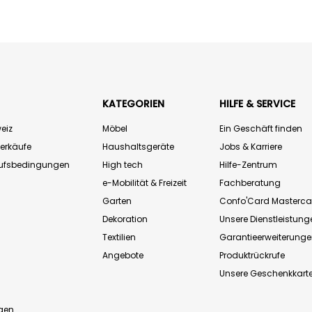
KATEGORIEN
HILFE & SERVICE
eiz
Möbel
Ein Geschäft finden
Verkäufe
Haushaltsgeräte
Jobs & Karriere
aufsbedingungen
High tech
Hilfe-Zentrum
e-Mobilität & Freizeit
Fachberatung
Garten
Confo'Card Masterca
Dekoration
Unsere Dienstleistung
Textilien
Garantieerweiterung
Angebote
Produktrückrufe
Unsere Geschenkkart
n
gen