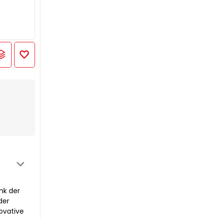
nk der
der
ovative