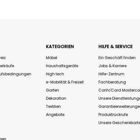
KATEGORIEN
HILFE & SERVICE
eiz
Möbel
Ein Geschäft finden
Verkäufe
Haushaltsgeräte
Jobs & Karriere
aufsbedingungen
High tech
Hilfe-Zentrum
e-Mobilität & Freizeit
Fachberatung
Garten
Confo'Card Masterca
Dekoration
Unsere Dienstleistung
Textilien
Garantieerweiterung
Angebote
Produktrückrufe
Unsere Geschenkkart
n
gen