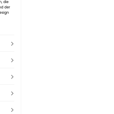
, die
nd der
esign