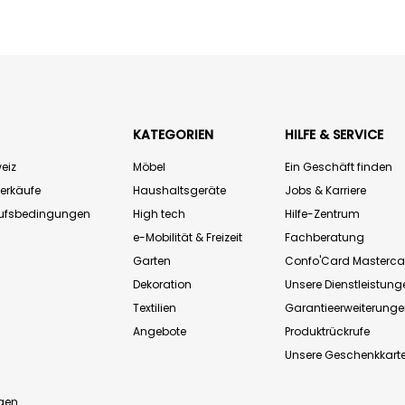
KATEGORIEN
HILFE & SERVICE
eiz
Möbel
Ein Geschäft finden
Verkäufe
Haushaltsgeräte
Jobs & Karriere
aufsbedingungen
High tech
Hilfe-Zentrum
e-Mobilität & Freizeit
Fachberatung
Garten
Confo'Card Masterca
Dekoration
Unsere Dienstleistung
Textilien
Garantieerweiterung
Angebote
Produktrückrufe
Unsere Geschenkkart
n
gen