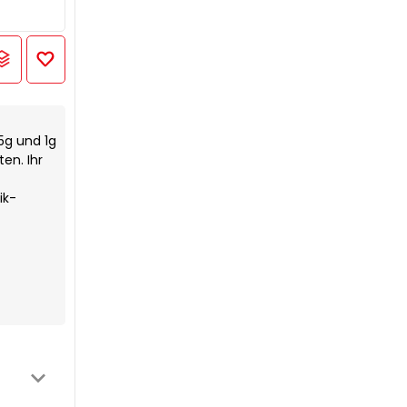
5g und 1g
en. Ihr
ik-