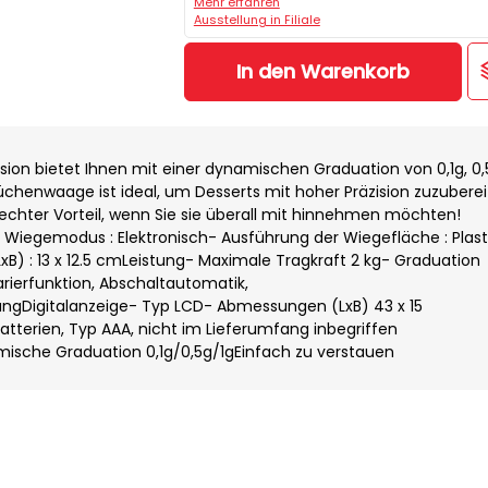
Mehr erfahren
Ausstellung in Filiale
In den Warenkorb
ion bietet Ihnen mit einer dynamischen Graduation von 0,1g, 0,
üchenwaage ist ideal, um Desserts mit hoher Präzision zuzubereit
echter Vorteil, wenn Sie sie überall mit hinnehmen möchten!
Wiegemodus : Elektronisch- Ausführung der Wiegefläche : Plast
xB) : 13 x 12.5 cmLeistung- Maximale Tragkraft 2 kg- Graduation
arierfunktion, Abschaltautomatik,
ngDigitalanzeige- Typ LCD- Abmessungen (LxB) 43 x 15
terien, Typ AAA, nicht im Lieferumfang inbegriffen
sche Graduation 0,1g/0,5g/1gEinfach zu verstauen