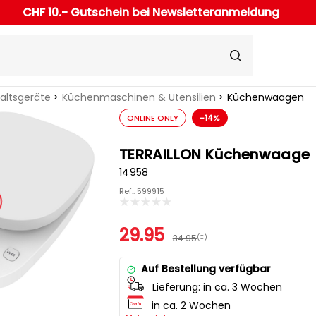
CHF 10.- Gutschein bei Newsletteranmeldung
haltsgeräte
Küchenmaschinen & Utensilien
Küchenwaagen
ONLINE ONLY
-14%
TERRAILLON Küchenwaage
14958
Ref.: 599915
29.95
34.95
(C)
Auf Bestellung verfügbar
Lieferung:
in ca. 3 Wochen
in ca. 2 Wochen