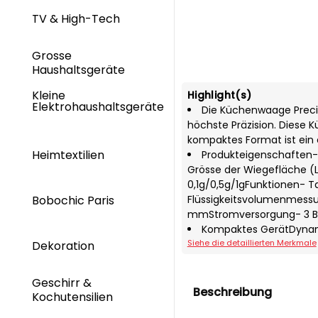
TV & High-Tech
Grosse
Haushaltsgeräte
Kleine
Highlight(s)
Elektrohaushaltsgeräte
Die Küchenwaage Precis
höchste Präzision. Diese K
kompaktes Format ist ein 
Heimtextilien
Produkteigenschaften- 
Grösse der Wiegefläche (L
0,1g/0,5g/1gFunktionen- T
Flüssigkeitsvolumenmessu
Bobochic Paris
mmStromversorgung- 3 Bat
Kompaktes GerätDynami
Siehe die detaillierten Merkmale
Dekoration
Geschirr &
Beschreibung
Kochutensilien