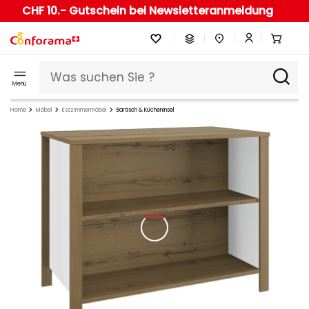
CHF 10.- Gutschein bei Newsletteranmeldung
Menü
Home
Möbel
Esszimmermöbel
Bartisch & Kücheninsel