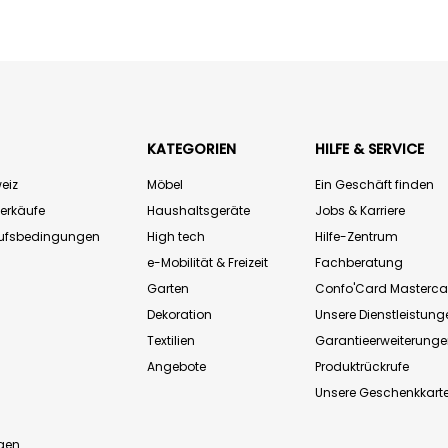
KATEGORIEN
HILFE & SERVICE
eiz
Möbel
Ein Geschäft finden
Verkäufe
Haushaltsgeräte
Jobs & Karriere
aufsbedingungen
High tech
Hilfe-Zentrum
e-Mobilität & Freizeit
Fachberatung
Garten
Confo'Card Masterca
Dekoration
Unsere Dienstleistung
Textilien
Garantieerweiterung
Angebote
Produktrückrufe
Unsere Geschenkkart
n
gen