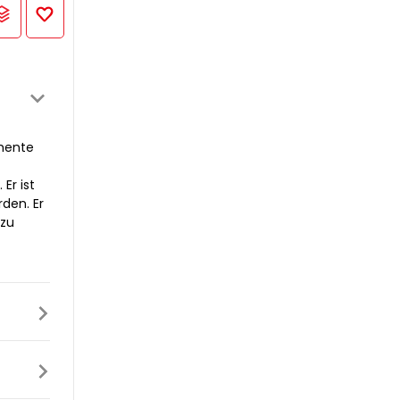
omente
Er ist
den. Er
 zu