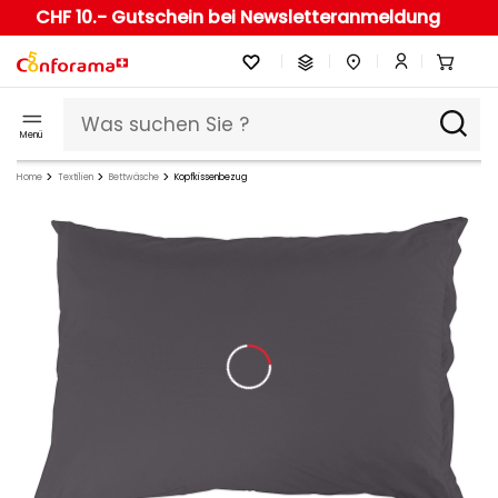
CHF 10.- Gutschein bei Newsletteranmeldung
Menü
Home
Textilien
Bettwäsche
Kopfkissenbezug