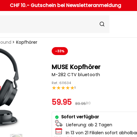
CHF 10.- Gutschein bei Newsletteranmeldung
Sound
Kopfhörer
-33%
MUSE Kopfhörer
M-282 CTV bluetooth
Ref.: 611634
1
59.95
89.95
(C)
Sofort verfügbar
Lieferung:
ab 2 Tagen
In 13 von 21 Filialen sofort abholba