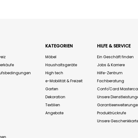
KATEGORIEN
HILFE & SERVICE
eiz
Möbel
Ein Geschäft finden
Verkäufe
Haushaltsgeräte
Jobs & Karriere
aufsbedingungen
High tech
Hilfe-Zentrum
e-Mobilität & Freizeit
Fachberatung
Garten
Confo'Card Masterca
Dekoration
Unsere Dienstleistung
Textilien
Garantieerweiterung
Angebote
Produktrückrufe
Unsere Geschenkkart
n
gen