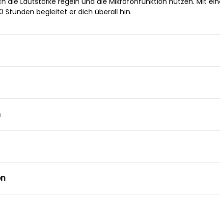
 die Lautstärke regeln und die Mikrofonfunktion nutzen. Mit ein
0 Stunden begleitet er dich überall hin.
n
en