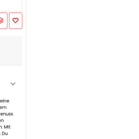
 eine
tem
genuss
en
. Mit
. Du